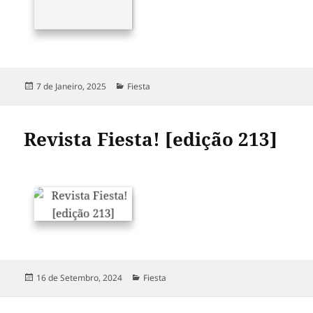
Publicado
Categorias
7 de Janeiro, 2025
Fiesta
a
Revista Fiesta! [edição 213]
Publicado
Categorias
16 de Setembro, 2024
Fiesta
a