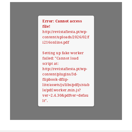
Error: Cannot access
file!
http://revistafiesta.pt/wp-
content/uploads/2026/02/f
i216online.pdf
Setting up fake worker
failed: "Cannot load
script at:
http://revistafiesta.pt/wp-
content/plugins/3d-
flipbook-dflip-
lite/assets/js/libs/pdfjs/stab
le/pdf.worker.min.js?
ver=2.4.30&pdfver=defau
lt".