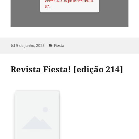
ver=2.4.30&pdfver=defau
lt".
Publicado
Categorias
5 de Junho, 2025
Fiesta
a
Revista Fiesta! [edição 214]