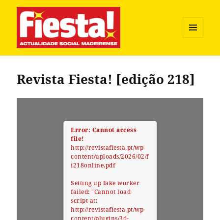
MENU
E
Revista Fiesta
WIDGETS
Revista Fiesta! [edição 218]
Error: Cannot access
file!
http://revistafiesta.pt/wp-
content/uploads/2026/02/f
i218online.pdf
Setting up fake worker
failed: "Cannot load
script at:
http://revistafiesta.pt/wp-
content/plugins/3d-