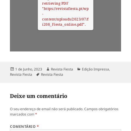
retrieving PDF
"https://revistafiesta.pt/wp
-
content/uploads/2023/07/f
i208_Fiesta_online.pdf".
Publicado
Autor
Categorias
1 de Junho, 2023
Revista Fiesta
Edição Impressa
,
a
Etiquetas
Revista Fiesta
Revista Fiesta
Deixe um comentário
O seu endereço de email não será publicado.
Campos obrigatórios
marcados com
*
COMENTÁRIO
*