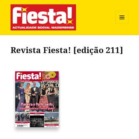
MENU
E
Revista Fiesta
WIDGETS
Revista Fiesta! [edição 211]