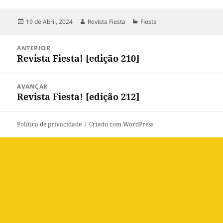
Publicado
Autor
Categorias
19 de Abril, 2024
Revista Fiesta
Fiesta
a
Navegação
ANTERIOR
de
Revista Fiesta! [edição 210]
Artigo
artigos
anterior:
AVANÇAR
Revista Fiesta! [edição 212]
Artigo
seguinte:
Política de privacidade
Criado com WordPress