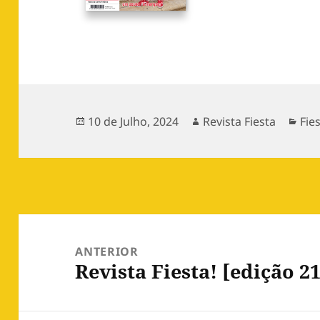
Publicado
Autor
Cat
10 de Julho, 2024
Revista Fiesta
Fie
a
Navegação
de
ANTERIOR
Revista Fiesta! [edição 2
artigos
Artigo
anterior: