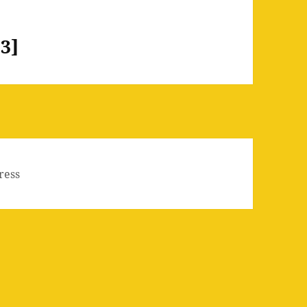
13]
ress